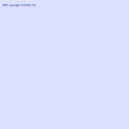
2005 copyright W.Fiß/K.Fiß